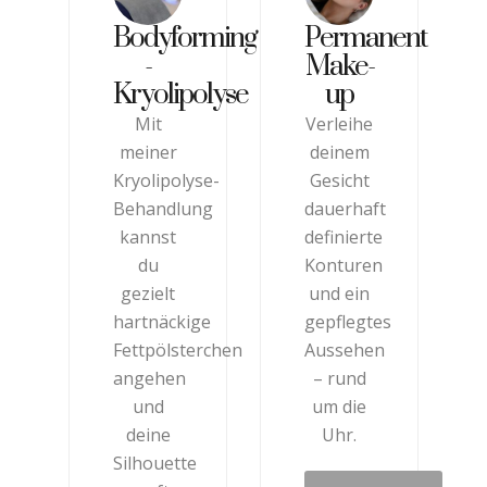
Bodyforming
Permanent
-
Make-
Kryolipolyse
up
Mit
Verleihe
meiner
deinem
Kryolipolyse-
Gesicht
Behandlung
dauerhaft
kannst
definierte
du
Konturen
gezielt
und ein
hartnäckige
gepflegtes
Fettpölsterchen
Aussehen
angehen
– rund
und
um die
deine
Uhr.
Silhouette