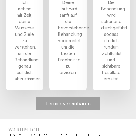
Ich
Deine
Die
nehme
Haut wird
Behandlung
mir Zeit,
sanft auf
wird
deine
die
schonend
Wünsche
bevorstehende
durchgeführt,
und Ziele
Behandlung
sodass
zu
vorbereitet,
du dich
verstehen,
um die
rundum
um die
besten
wohlfühlst
Behandlung
Ergebnisse
und
genau
zu
sichtbare
auf dich
erzielen.
Resultate
abzustimmen.
erhältst.
Termin vereinbaren
WARUM ICH