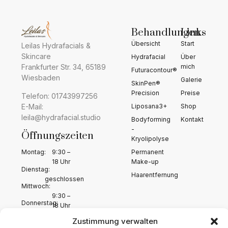
Behandlungen
Links
Übersicht
Start
Leilas Hydrafacials &
Skincare
Hydrafacial
Über
mich
Frankfurter Str. 34, 65189
Futuracontour®
Wiesbaden
Galerie
SkinPen®
Precision
Preise
Telefon: 01743997256
E-Mail:
Liposana3+
Shop
leila@hydrafacial.studio
Bodyforming
Kontakt
-
Öffnungszeiten
Kryolipolyse
Permanent
Montag:
9:30 –
Make-up
18 Uhr
Dienstag:
Haarentfernung
geschlossen
Mittwoch:
9:30 –
Donnerstag:
18 Uhr
Freitag:
Zustimmung verwalten
9:30 –