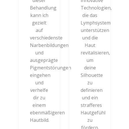
dieser
innovative
Behandlung
Technologien,
kann ich
die das
gezielt
Lymphsystem
auf
unterstützen
verschiedenste
und die
Narbenbildungen
Haut
und
revitalisieren,
ausgeprägte
um
Pigmentstörungen
deine
eingehen
Silhouette
und
zu
verhelfe
definieren
dir zu
und ein
einem
strafferes
ebenmäßigeren
Hautgefühl
Hautbild.
zu
fördern.