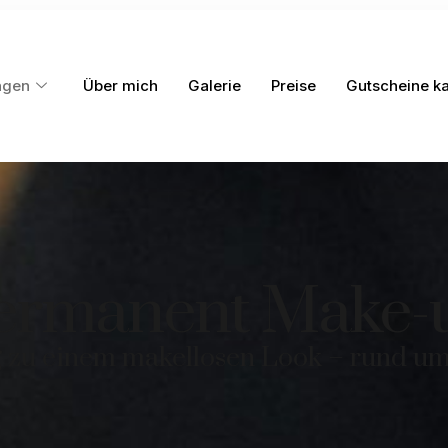
ngen
Über mich
Galerie
Preise
Gutscheine k
ermanent Make-
zu einem makellosen Look – rund um