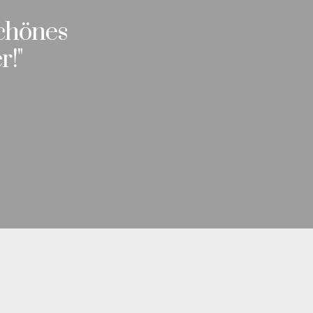
schönes
r!"