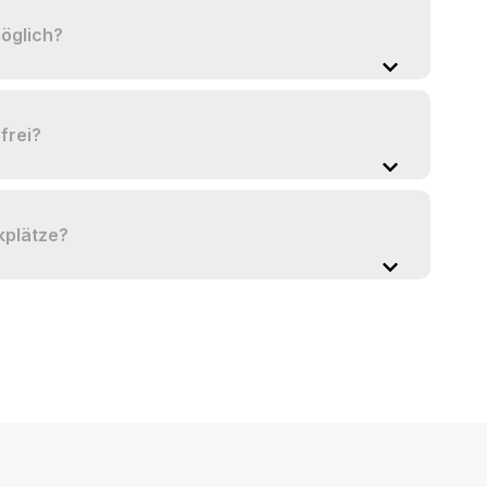
möglich?
frei?
kplätze?